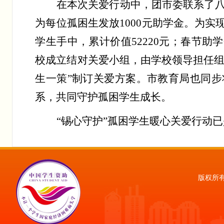
在
本次关爱行动中
，
团市委联系了
为
每位孤困生发放
1000
元助学金。
为实
学生
手中
，
累计
价值
52220
元；春节助学
校成立
结对关爱小组，由学校领导担任
生一策”制订关爱方案。
市教育局也同步
系，共同守护孤困学生成长。
“锡心守护”孤困学生暖心关爱行动
版权所