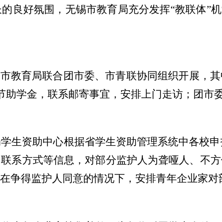
长的良好氛围，
无锡
市教育局充分发挥
“
教联体
”
机
由市教育局
联合团市委
、市青联
协同组织开展
，
其
节助学金，联系邮寄事宜，安排上门走访；团市
局学生资助中心根据省学生资助管理系统中各校申
、
联系方式等信息，对部分监护人为聋哑人
、
不方
，
在争得监护人同意
的
情况下，安排青年企业家对