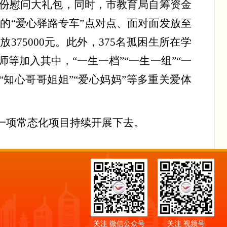
份慰问大礼包，
同时，
市教育局自筹资金
政
的
“爱心驿路专车”
点对点
、
面对面发
放至
发放
375000
元。此外，
375
名孤困生所在学
师等加入其中，
“一生一档”“一生一组”“一
“知心哥哥姐姐”“爱心妈妈”
等多重关爱体
一项常态化项目持续开展下去。
关注 微信公众号
关注 视频号