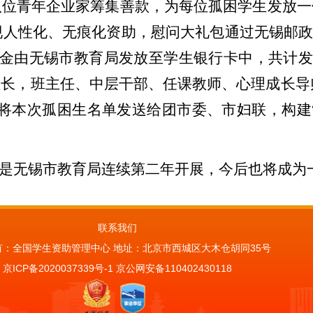
八位青年企业家筹集善款
，
为每位孤困学生发放一
现人性化、无痕化资助，
慰问大礼包通过
无锡邮
金由无锡市教育局发放至学生银行卡中，共计
组长，班主任、中层干部、任课教师、心理成长导
将本次孤困生名单发送给团市委、市妇联，构建
已是无锡市教育局连续第二年开展，今后也将成为
联系我们
有：全国学生资助管理中心 地址：北京市西城区大木仓胡同35号
京ICP备2020037339号-1
京公网安备110402430118