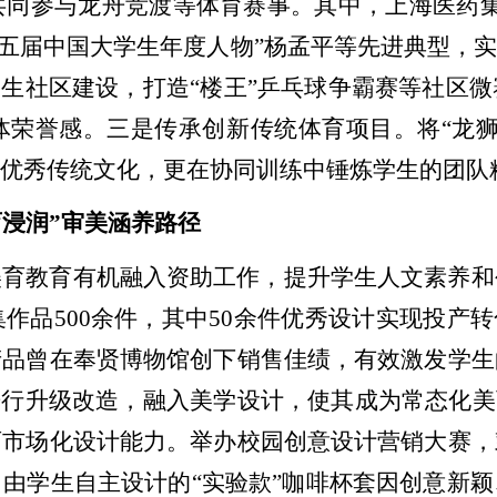
共同参与龙舟竞渡等体育赛事。其中，上海医药
十五届中国大学生年度人物”杨孟平等先进典型，
学生社区建设，打造“楼王”乒乓球争霸赛等社区
体荣誉感。三是传承创新传统体育项目。将“龙狮
华优秀传统文化，更在协同训练中锤炼学生的团队
育浸润”审美涵养路径
美育教育有机融入资助工作，提升学生人文素养和
集作
品
500
余件，其中
50
余
件优秀设计实现投产转
产品曾在奉贤博物馆创下销售佳绩，有效激发学生
进行升级改造，融入美学设计，使其成为常态化美
育市场化设计能力。举办校园创意设计营销大赛，
由学生自主设计的“实验款”咖啡杯套因创意新