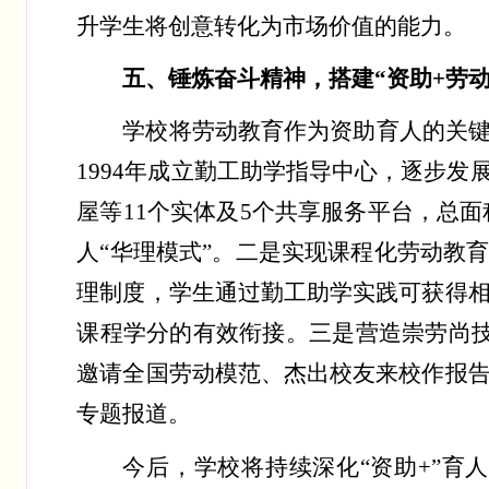
升学生将创意转化为市场价值的能力。
五、锤炼奋斗精神，搭建
“资助+劳
学校将劳动教育作为资助育人的关
1994
年成立勤工助学指导中心，逐步发
屋等
11
个实体及
5
个共享服务平台，总面
人
“华理模式”。二是实现课程化劳动教
理制度，学生通过勤工助学实践可获得
课程学分的有效衔接。三是营造崇劳尚
邀请全国劳动模范、杰出校友来校作报
专题报道。
今后，学校将持续深化
“资助+”