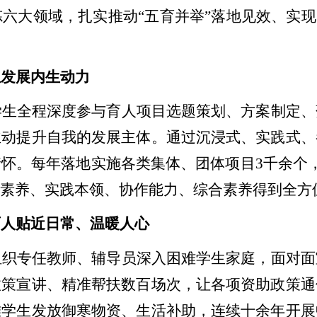
炼六大领域，扎实推动
“
五育并举
”
落地见效、
实现
主发展内生动力
学生全程深度参与育人项目选题策划、方案制定、
主动提升自我的发展主体。通过沉浸式、实践式、
情怀。每年落地实施
各类集体、团体项目
3
千余个
研素养、实践本领、协作能力、综合素养得到全方
育人贴近日常、温暖人心
组织专任教师、辅导员深入困难学生家庭，面对面
政策宣讲、精准帮扶数百场次，让各项资助政策通
难学生发放御寒物资、生活补助，
连续十余年开展