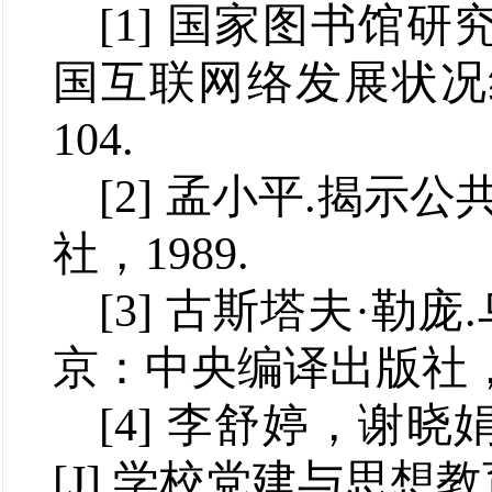
[1]
国家图书馆研
国互联网络发展状况
104.
[2]
孟小平
.
揭示公
社
，
1989.
[3]
古斯塔夫·勒庞
.
京
：
中央编译出版社
[4]
李舒婷
，
谢晓
[J].
学校党建与思想教