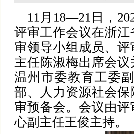
11
月
18
—
21
日，
20
评审工作会议在
浙江
审领导小组成员、
评
主任陈淑梅出席会议
温州市委教育工委
部、人力资源社会保
审预备会
。会议由
评
心
副
主任
王俊
主持。