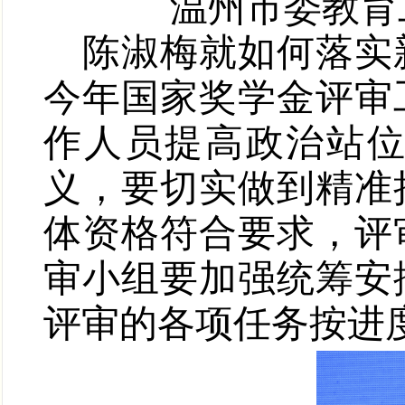
温州市委教育
陈淑梅
就如何落实
今年
国家奖学金
评审
作人员
提高政治站
义
，要切实做到
精准
体资格符合要求
，
评
审小组要
加强统筹安
评审的各项任务按进